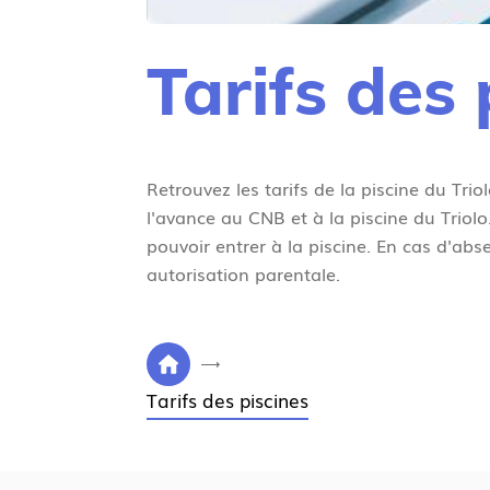
Tarifs des 
Retrouvez les tarifs de la piscine du Tri
l'avance au CNB et à la piscine du Trio
pouvoir entrer à la piscine. En cas d'ab
autorisation parentale.
V
P
o
Tarifs des piscines
a
u
g
s
e
ê