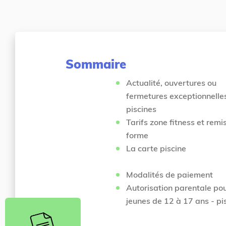
d
t
'
e
a
s
c
i
c
c
Sommaire
u
i
e
Actualité, ouvertures ou
i
fermetures exceptionnelle
l
piscines
Tarifs zone fitness et remi
forme
La carte piscine
Modalités de paiement
Autorisation parentale pou
jeunes de 12 à 17 ans - pi