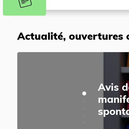
Actualité, ouvertures 
Avis d
manife
sponta