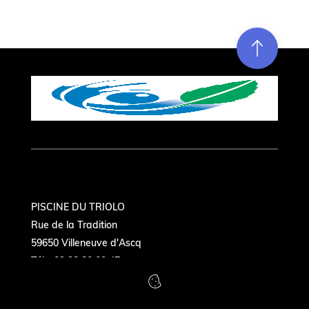
Re
m
on
e
en hau
PISCINE DU TRIOLO
Rue de la Tradition
59650 Villeneuve d'Ascq
Tél. : 03 28 80 00 47