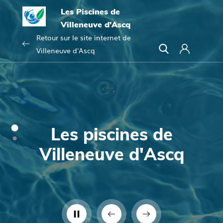
Les Piscines de
Villeneuve d'Ascq
Retour sur le site internet de
Villeneuve d'Ascq
C
o
e
n
t
n
n
e
e
d
é
x
c
Les piscines de
é
i
r
o
p
Villeneuve d'Ascq
é
n
t
i
l
a
u
t
c
A
M
A